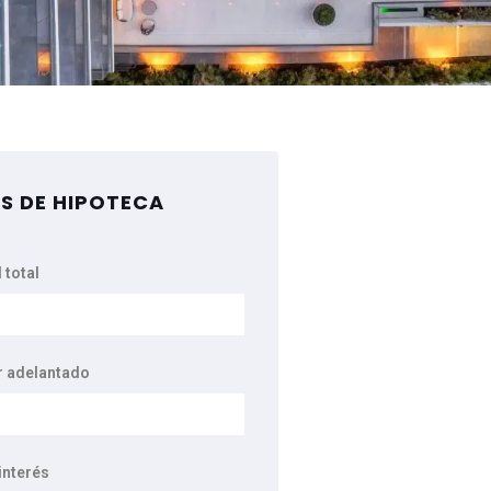
S DE HIPOTECA
 total
r adelantado
interés