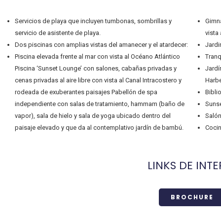
Servicios de playa que incluyen tumbonas, sombrillas y
Gimna
servicio de asistente de playa.
vista 
Dos piscinas con amplias vistas del amanecer y el atardecer:
Jardi
Piscina elevada frente al mar con vista al Océano Atlántico
Tranq
Piscina ‘Sunset Lounge’ con salones, cabañas privadas y
Jardí
cenas privadas al aire libre con vista al Canal Intracostero y
Harbe
rodeada de exuberantes paisajes Pabellón de spa
Bibli
independiente con salas de tratamiento, hammam (baño de
Sunse
vapor), sala de hielo y sala de yoga ubicado dentro del
Salón
paisaje elevado y que da al contemplativo jardín de bambú.
Cocin
LINKS DE INTE
BROCHURE