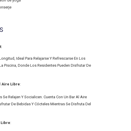
alón de yoga
onserje
S
t
:
ngitud, Ideal Para Relajarse Y Refrescarse En Los
a Piscina, Donde Los Residentes Pueden Disfrutar De
 Aire Libre
:
 Se Relajen Y Socialicen. Cuenta Con Un Bar Al Aire
frutar De Bebidas Y Cócteles Mientras Se Disfruta Del
 Libre
: