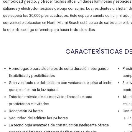
comodidad y estilo, y ofrecen techos altos, unidades luminosas y espacio
italianos y electrodomésticos de bajo consumo. Los residentes disfrutan de
que supera los 30,000 pies cuadrados. Este espacio cuenta con un mirador, un
conveniente ubicación en North Miami Beach está cerca de cafés al aire lib
lo que ofrece algo diferente para hacer todos los días.
CARACTERÍSTICAS DE
Homologado para alquileres de corta duración, otorgando
Prest
flexibilidad y posibilidades
compr
Gran vestíbulo de doble altura con ventanas del piso al techo
3 ele
que dejan entrar la luz natural
contr
Estacionamiento de autoservicio disponible para
Abund
propietarios e invitados
en la
Recepción 24 horas
Con 5
Seguridad del edificio las 24 horas
Pi
La tecnología avanzada de construcción inteligente ofrece
m