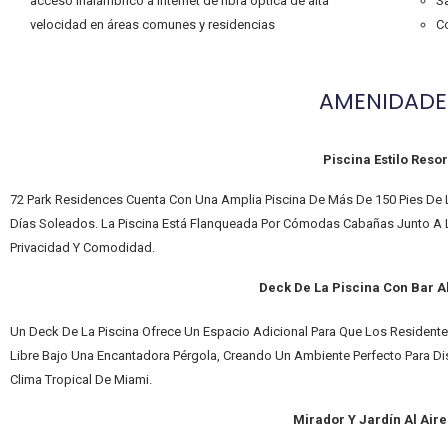
acceso inalámbrico a Internet de fibra óptica de alta
S
velocidad en áreas comunes y residencias
C
AMENIDADE
Piscina Estilo Resor
72 Park Residences Cuenta Con Una Amplia Piscina De Más De 150 Pies De Lo
Días Soleados. La Piscina Está Flanqueada Por Cómodas Cabañas Junto A L
Privacidad Y Comodidad.
Deck De La Piscina Con Bar Al
Un Deck De La Piscina Ofrece Un Espacio Adicional Para Que Los Residentes
Libre Bajo Una Encantadora Pérgola, Creando Un Ambiente Perfecto Para Dis
Clima Tropical De Miami.
Mirador Y Jardín Al Aire