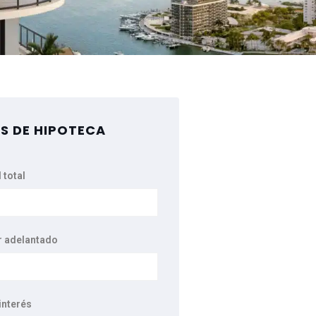
S DE HIPOTECA
 total
r adelantado
interés