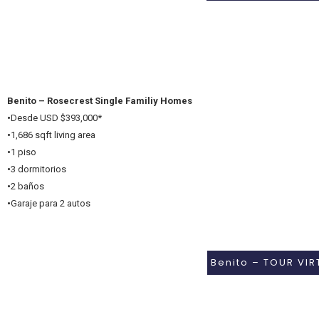
Benito – Rosecrest Single Familiy Homes
•
Desde USD $393,000*
•
1,686 sqft living area
•
1 piso
•
3 dormitorios
•
2 baños
•
Garaje para 2 autos
Benito – TOUR VIR