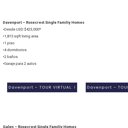
Davenport – Rosecrest Single Familiy Homes
•
Desde USD $423,000*
•
1,815 sqft living area
•
1 piso
•
4 dormitorios
•
2 baños
•
Garaje para 2 autos
Davenport – TOUR VIRTUAL: I
Davenport – TOUR
Galen – Rosecrest Single Familiy Homes