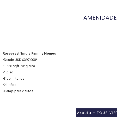
AMENIDADE
Rosecrest Single Familiy Homes
•
Desde USD $397,000*
•
1,666 sqft living area
•
1 piso
•
3 dormitorios
•
2 baños
•
Garaje para 2 autos
Arcola – TOUR VIR