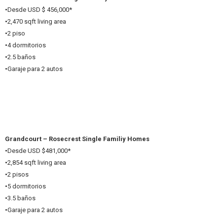
•
Desde USD $ 456,000*
•
2,470 sqft living area
•
2 piso
•
4 dormitorios
•
2.5 baños
•
Garaje para 2 autos
Grandcourt – Rosecrest Single Familiy Homes
•
Desde USD $481,000*
•
2,854 sqft living area
•
2 pisos
•
5 dormitorios
•
3.5 baños
•
Garaje para 2 autos