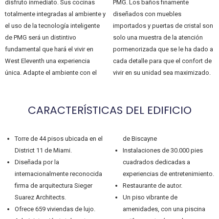
disfruto inmediato. Sus cocinas
PMG. Los baños finamente
totalmente integradas al ambiente y
diseñados con muebles
el uso de la tecnología inteligente
importados y puertas de cristal son
de PMG será un distintivo
solo una muestra de la atención
fundamental que hará el vivir en
pormenorizada que se le ha dado a
West Eleventh una experiencia
cada detalle para que el confort de
única. Adapte el ambiente con el
vivir en su unidad sea maximizado.
CARACTERÍSTICAS DEL EDIFICIO
Torre de 44 pisos ubicada en el
de Biscayne
District 11 de Miami.
Instalaciones de 30.000 pies
Diseñada por la
cuadrados dedicadas a
internacionalmente reconocida
experiencias de entretenimiento.
firma de arquitectura Sieger
Restaurante de autor.
Suarez Architects.
Un piso vibrante de
Ofrece 659 viviendas de lujo.
amenidades, con una piscina